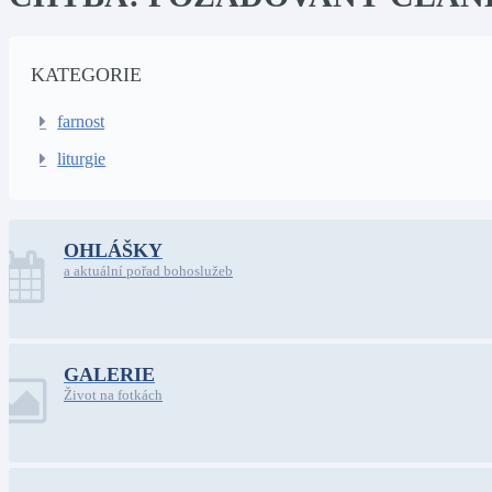
KATEGORIE
farnost
liturgie
OHLÁŠKY
a aktuální pořad bohoslužeb
GALERIE
Život na fotkách