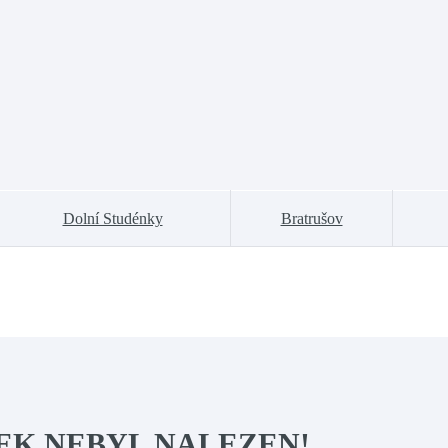
Dolní Studénky
Bratrušov
EK NEBYL NALEZEN!