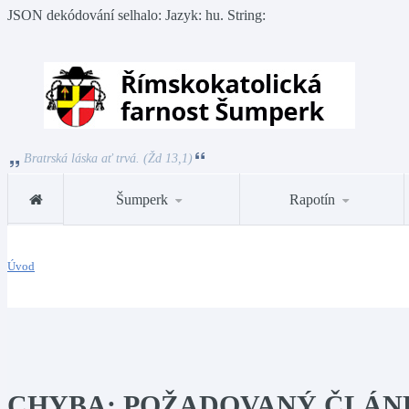
JSON dekódování selhalo: Jazyk: hu. String:
Bratrská láska ať trvá. (Žd 13,1)
Šumperk
Rapotín
Úvod
CHYBA: POŽADOVANÝ ČLÁN