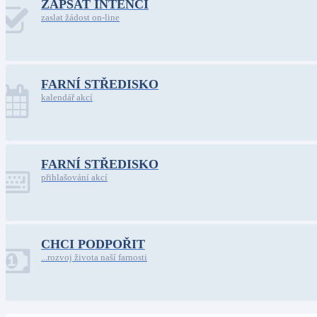
ZAPSAT INTENCI
zaslat žádost on-line
FARNÍ STŘEDISKO
kalendář akcí
FARNÍ STŘEDISKO
přihlašování akcí
CHCI PODPOŘIT
...rozvoj života naší farnosti