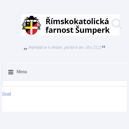
Nepřidáš se k většině, páchá-li zlo. (Ex 23,2)
Menu
Úvod