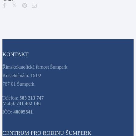
KONTAKT
Římskokatolická farnost Šumperk
Kostelní nám. 161/2
787 01 Šumperk
Telefon:
583 213 747
Mobil:
731 402 146
IČO:
48005541
CENTRUM PRO RODINU ŠUMPERK