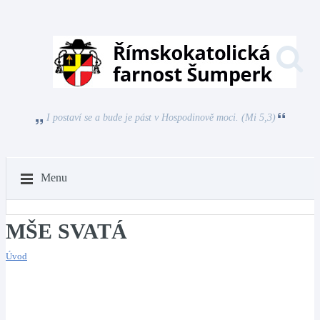
I postaví se a bude je pást v Hospodinově moci. (Mi 5,3)
Menu
MŠE SVATÁ
Úvod