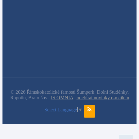
© 2026 Římskokatolické farnosti Šumperk, Dolní Studénky,
Rapotín, Bratrušov |
IS OMNIA
|
odebírat novinky e-mailem
Select Language
▼