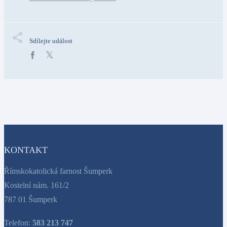
Sdílejte událost
KONTAKT
Římskokatolická farnost Šumperk
Kostelní nám. 161/2
787 01 Šumperk
Telefon:
583 213 747