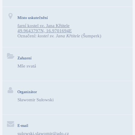
Místo uskutečnění
farní kostel sv. Jana Křtitele
49.9643797N, 16.9701694E
Označení:
kostel sv. Jana Křtitele
(Šumperk)
Zařazení
Mše svatá
Organizátor
Sławomir Sułowski
E-mail
sulowski.slawomir@ado.cz