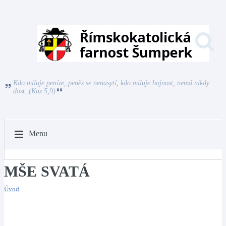
Kdo miluje peníze, peněz se nenasytí, kdo miluje hojnost, nemá nikdy
dost. (Kaz 5,9)
Menu
MŠE SVATÁ
Úvod