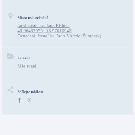
Místo uskutečnění
farní kostel sv. Jana Křtitele
49.9643797N, 16.9701694E
Označení:
kostel sv. Jana Křtitele
(Šumperk)
Zařazení
Mše svatá
Sdílejte událost