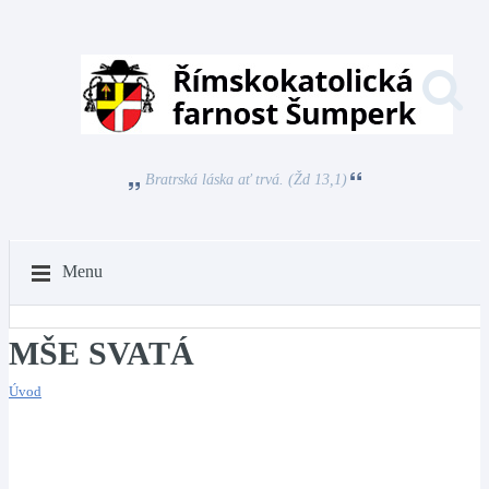
Bratrská láska ať trvá. (Žd 13,1)
Menu
MŠE SVATÁ
Úvod