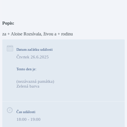
Popis:
za + Aloise Rozsívala, živou a + rodinu
Datum začátku události
Čtvrtek 26.6.2025
Tento den je:
(nezávazná památka)
Zelená barva                                                                        
Čas události
18:00 - 19:00