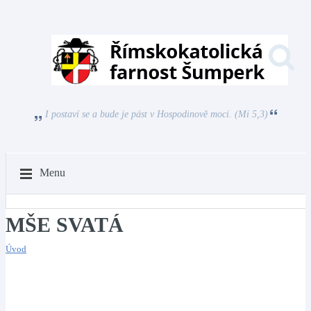
I postaví se a bude je pást v Hospodinově moci. (Mi 5,3)
Menu
MŠE SVATÁ
Úvod