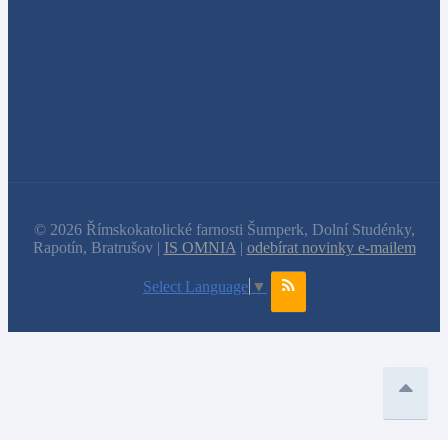
© 2026 Římskokatolické farnosti Šumperk, Dolní Studénky,
Rapotín, Bratrušov |
IS OMNIA
|
odebírat novinky e-mailem
Select Language
▼