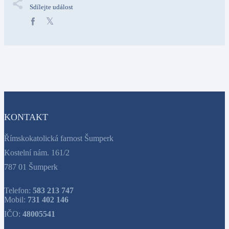
Sdílejte událost
KONTAKT
Římskokatolická farnost Šumperk
Kostelní nám. 161/2
787 01 Šumperk
Telefon:
583 213 747
Mobil:
731 402 146
IČO:
48005541