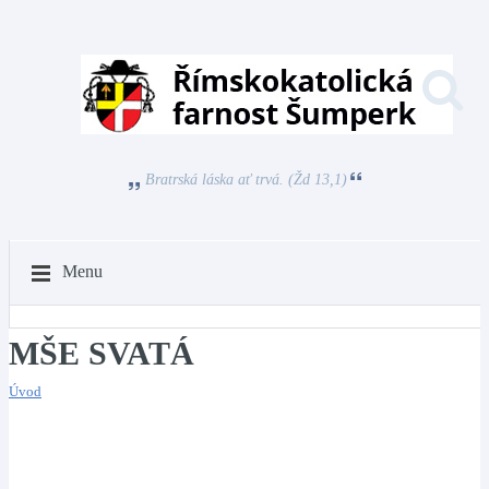
Bratrská láska ať trvá. (Žd 13,1)
Menu
MŠE SVATÁ
Úvod