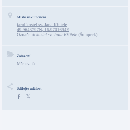
Místo uskutečnění
farní kostel sv. Jana Křtitele
49.9643797N, 16.9701694E
Označení:
kostel sv. Jana Křtitele
(Šumperk)
Zařazení
Mše svatá
Sdílejte událost