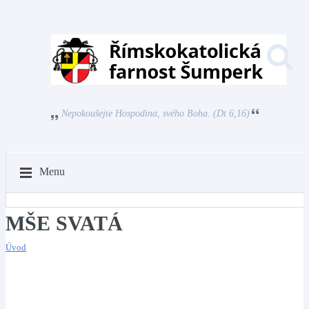
Nepokoušejte Hospodina, svého Boha. (Dt 6,16)
Menu
MŠE SVATÁ
Úvod