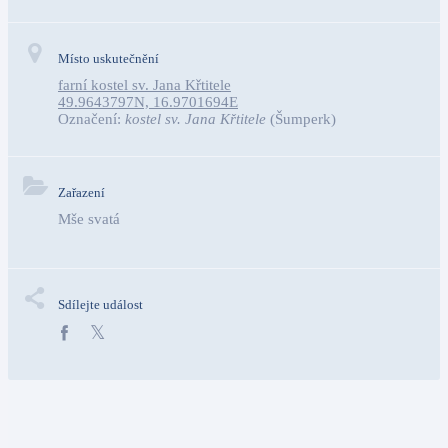
Místo uskutečnění
farní kostel sv. Jana Křtitele
49.9643797N, 16.9701694E
Označení:
kostel sv. Jana Křtitele
(Šumperk)
Zařazení
Mše svatá
Sdílejte událost