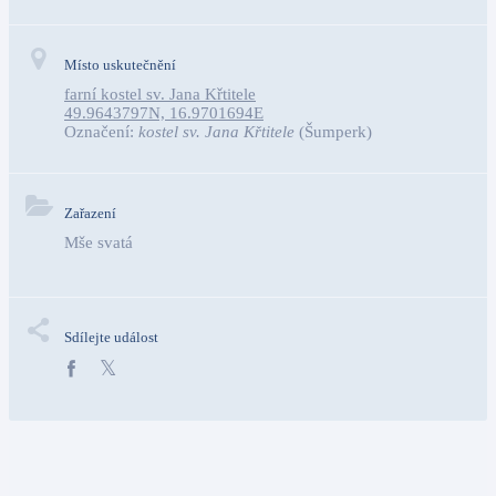
Místo uskutečnění
farní kostel sv. Jana Křtitele
49.9643797N, 16.9701694E
Označení:
kostel sv. Jana Křtitele
(Šumperk)
Zařazení
Mše svatá
Sdílejte událost