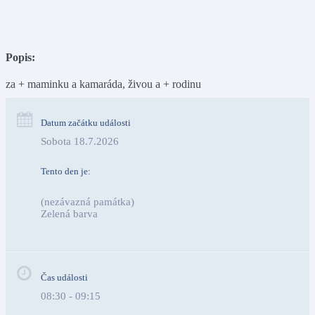
Popis:
za + maminku a kamaráda, živou a + rodinu
Datum začátku události
Sobota 18.7.2026
Tento den je:
(nezávazná památka)
Zelená barva                                                                        
Čas události
08:30 - 09:15