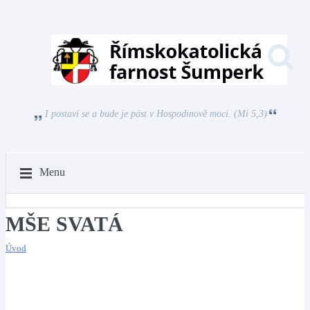
I postaví se a bude je pást v Hospodinově moci. (Mi 5,3)
Menu
MŠE SVATÁ
Úvod