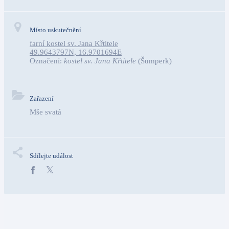
Místo uskutečnění
farní kostel sv. Jana Křtitele
49.9643797N, 16.9701694E
Označení:
kostel sv. Jana Křtitele
(Šumperk)
Zařazení
Mše svatá
Sdílejte událost