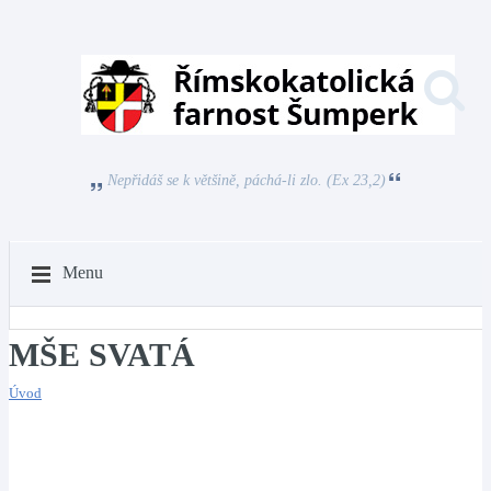
Nepřidáš se k většině, páchá-li zlo. (Ex 23,2)
Menu
MŠE SVATÁ
Úvod