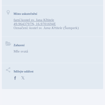
Místo uskutečnění
farní kostel sv. Jana Křtitele
49.9643797N, 16.9701694E
Označení:
kostel sv. Jana Křtitele
(Šumperk)
Zařazení
Mše svatá
Sdílejte událost