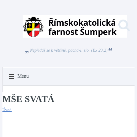
Nepřidáš se k většině, páchá-li zlo. (Ex 23,2)
Menu
MŠE SVATÁ
Úvod