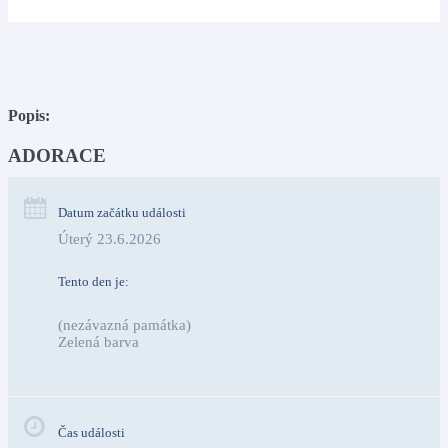
Popis:
ADORACE
Datum začátku události
Úterý 23.6.2026
Tento den je:
(nezávazná památka)
Zelená barva                                                                        
Čas události