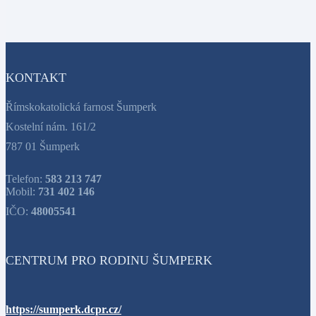
KONTAKT
Římskokatolická farnost Šumperk
Kostelní nám. 161/2
787 01 Šumperk
Telefon:
583 213 747
Mobil:
731 402 146
IČO:
48005541
CENTRUM PRO RODINU ŠUMPERK
https://sumperk.dcpr.cz/