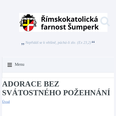
Nepřidáš se k většině, páchá-li zlo. (Ex 23,2)
Menu
ADORACE BEZ
SVÁTOSTNÉHO POŽEHNÁNÍ
Úvod