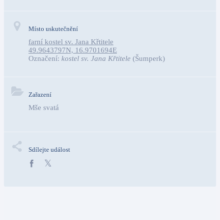
Místo uskutečnění
farní kostel sv. Jana Křtitele
49.9643797N, 16.9701694E
Označení:
kostel sv. Jana Křtitele
(Šumperk)
Zařazení
Mše svatá
Sdílejte událost