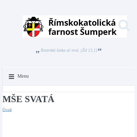
Bratrská láska ať trvá. (Žd 13,1)
Menu
MŠE SVATÁ
Úvod