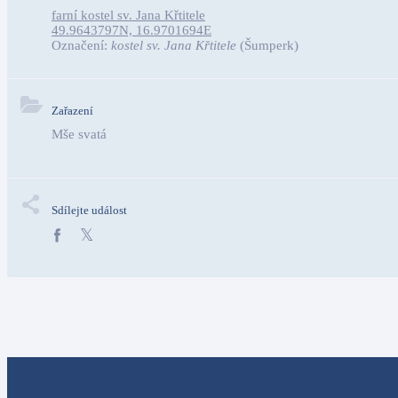
farní kostel sv. Jana Křtitele
49.9643797N, 16.9701694E
Označení:
kostel sv. Jana Křtitele
(Šumperk)
Zařazení
Mše svatá
Sdílejte událost