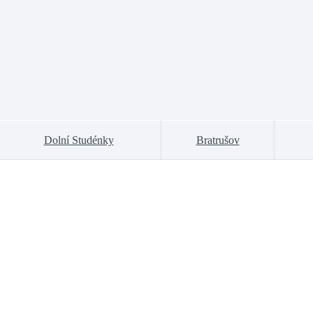
Dolní Studénky
Bratrušov