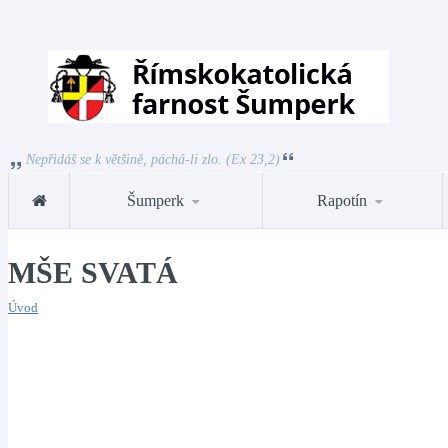
Nepřidáš se k většině, páchá-li zlo. (Ex 23,2)
Šumperk
Rapotín
MŠE SVATÁ
Úvod