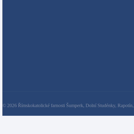
© 2026 Římskokatolické farnosti Šumperk, Dolní Studénky, Rapotín,