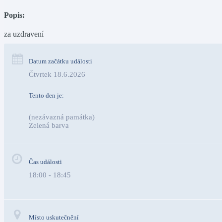
Popis:
za uzdravení
Datum začátku události
Čtvrtek 18.6.2026
Tento den je:
(nezávazná památka)
Zelená barva                                                                              
Čas události
18:00 - 18:45
Místo uskutečnění