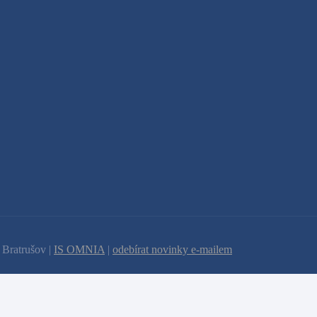
 Bratrušov |
IS OMNIA
|
odebírat novinky e-mailem