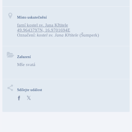
Místo uskutečnění
farní kostel sv. Jana Křtitele
49.9643797N, 16.9701694E
Označení:
kostel sv. Jana Křtitele
(Šumperk)
Zařazení
Mše svatá
Sdílejte událost