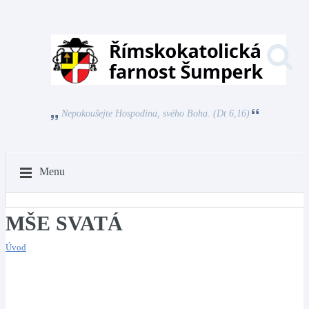
Nepokoušejte Hospodina, svého Boha. (Dt 6,16)
Menu
MŠE SVATÁ
Úvod