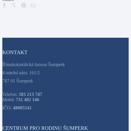
KONTAKT
Římskokatolická farnost Šumperk
Kostelní nám. 161/2
787 01 Šumperk
Telefon:
583 213 747
Mobil:
731 402 146
IČO:
48005541
CENTRUM PRO RODINU ŠUMPERK