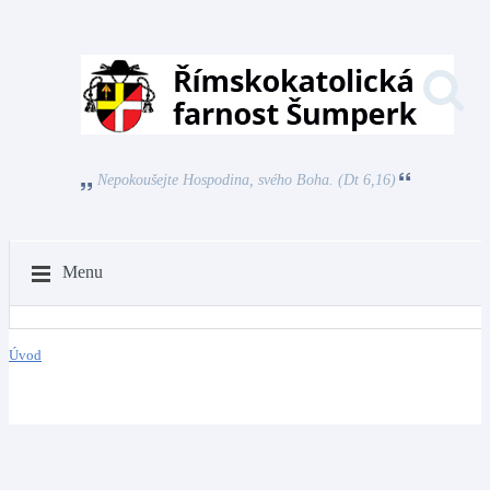
Nepokoušejte Hospodina, svého Boha. (Dt 6,16)
Menu
Úvod