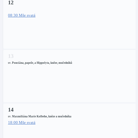
12
08:30 Mše svatá
13
sv. Ponciána, papeže, a Hippolyta, kněze, mučedníků
14
sv. Maxmiliána Marie Kolbeho, kněze a mučedníka
18:00 Mše svatá