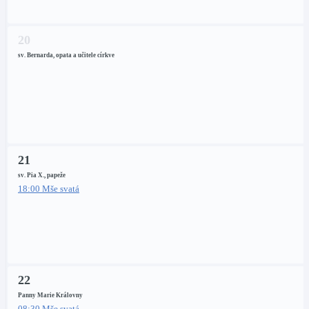
20
sv. Bernarda, opata a učitele církve
21
sv. Pia X., papeže
18:00 Mše svatá
22
Panny Marie Královny
08:30 Mše svatá