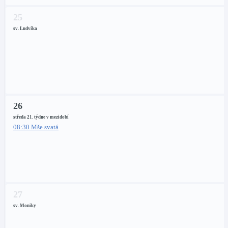
25
sv. Ludvíka
26
středa 21. týdne v mezidobí
08:30 Mše svatá
27
sv. Moniky