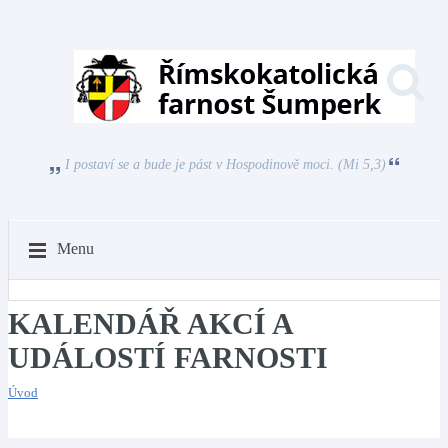
I postaví se a bude je pást v Hospodinově moci. (Mi 5,3)
Menu
KALENDÁŘ AKCÍ A
UDÁLOSTÍ FARNOSTI
Úvod