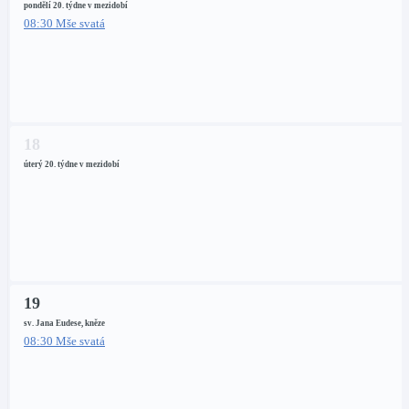
pondělí 20. týdne v mezidobí
08:30 Mše svatá
18
úterý 20. týdne v mezidobí
19
sv. Jana Eudese, kněze
08:30 Mše svatá