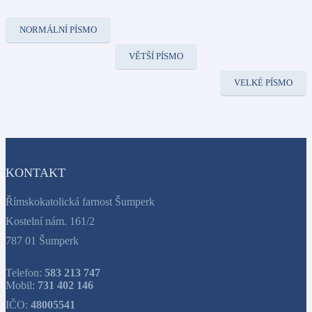
NORMÁLNÍ PÍSMO
VĚTŠÍ PÍSMO
VELKÉ PÍSMO
KONTAKT
Římskokatolická farnost Šumperk
Kostelní nám. 161/2
787 01 Šumperk
Telefon:
583 213 747
Mobil:
731 402 146
IČO:
48005541