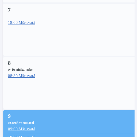
7
18:00 Mše svatá
8
sv. Dominika, kněze
08:30 Mše svatá
9
19. neděle v mezidobí
09:00 Mše svatá