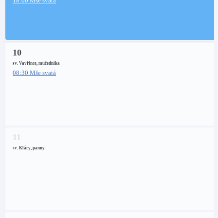
18:00 Mše svatá
10
sv. Vavřince, mučedníka
08:30 Mše svatá
11
sv. Kláry, panny