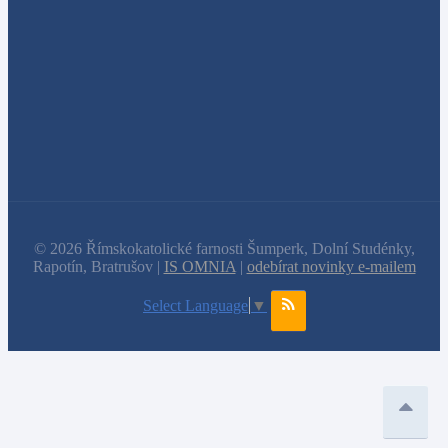
© 2026 Římskokatolické farnosti Šumperk, Dolní Studénky,
Rapotín, Bratrušov |
IS OMNIA
|
odebírat novinky e-mailem
Select Language
▼